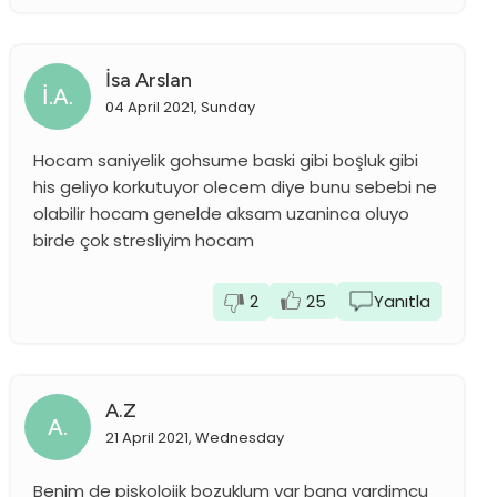
İsa Arslan
İ.A.
04 April 2021, Sunday
Hocam saniyelik gohsume baski gibi boşluk gibi
his geliyo korkutuyor olecem diye bunu sebebi ne
olabilir hocam genelde aksam uzaninca oluyo
birde çok stresliyim hocam
2
25
Yanıtla
A.z
A.
21 April 2021, Wednesday
Benim de piskolojik bozuklum var bana yardimcu