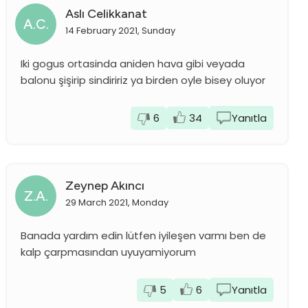
Aslı Celikkanat
A.C.
14 February 2021, Sunday
Iki gogus ortasinda aniden hava gibi veyada
balonu şişirip sindiririz ya birden oyle bisey oluyor
6
34
Yanıtla
Zeynep Akıncı
Z.A.
29 March 2021, Monday
Banada yardım edin lütfen iyileşen varmı ben de
kalp çarpmasından uyuyamiyorum
5
6
Yanıtla