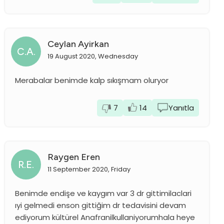
Ceylan Ayirkan
C.A.
19 August 2020, Wednesday
Merabalar benimde kalp sıkışmam oluryor
7
14
Yanıtla
Raygen Eren
R.E.
11 September 2020, Friday
Benimde endişe ve kaygım var 3 dr gittimilaclari
ıyi gelmedi enson gittiğim dr tedavisini devam
ediyorum kültürel Anafranilkullaniyorumhala heye