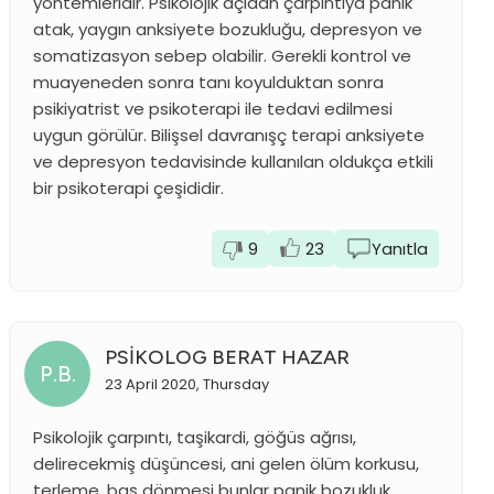
yöntemleridir. Psikolojik açıdan çarpıntıya panik
atak, yaygın anksiyete bozukluğu, depresyon ve
somatizasyon sebep olabilir. Gerekli kontrol ve
muayeneden sonra tanı koyulduktan sonra
psikiyatrist ve psikoterapi ile tedavi edilmesi
uygun görülür. Bilişsel davranışç terapi anksiyete
ve depresyon tedavisinde kullanılan oldukça etkili
bir psikoterapi çeşididir.
9
23
Yanıtla
PSİKOLOG BERAT HAZAR
P.B.
23 April 2020, Thursday
Psikolojik çarpıntı, taşikardi, göğüs ağrısı,
delirecekmiş düşüncesi, ani gelen ölüm korkusu,
terleme, baş dönmesi bunlar panik bozukluk