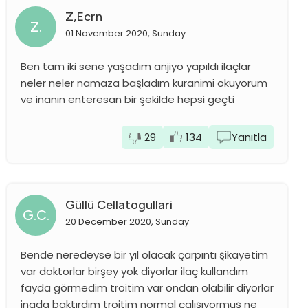
Z,ecrn
Z.
01 November 2020, Sunday
Ben tam iki sene yaşadım anjiyo yapıldı ilaçlar
neler neler namaza başladım kuranimi okuyorum
ve inanın enteresan bir şekilde hepsi geçti
29
134
Yanıtla
Güllü Cellatogullari
G.C.
20 December 2020, Sunday
Bende neredeyse bir yıl olacak çarpıntı şikayetim
var doktorlar birşey yok diyorlar ilaç kullandım
fayda görmedim troitim var ondan olabilir diyorlar
inada baktırdım troitim normal çalışıyormuş ne