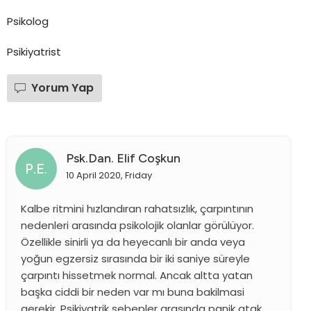
Psikolog
Psikiyatrist
Yorum Yap
Psk.dan. Elif Coşkun
P.E.
10 April 2020, Friday
Kalbe ritmini hızlandıran rahatsızlık, çarpıntının
nedenleri arasında psikolojik olanlar görülüyor.
Özellikle sinirli ya da heyecanlı bir anda veya
yoğun egzersiz sırasında bir iki saniye süreyle
çarpıntı hissetmek normal. Ancak altta yatan
başka ciddi bir neden var mı buna bakilmasi
gerekir. Psikiyatrik sebepler arasında panik atak,