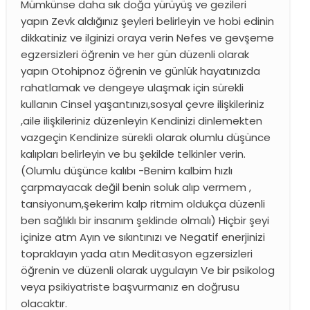
Mümkünse daha sık doğa yürüyüş ve gezileri
yapın Zevk aldığınız şeyleri belirleyin ve hobi edinin
dikkatiniz ve ilginizi oraya verin Nefes ve gevşeme
egzersizleri öğrenin ve her gün düzenli olarak
yapın Otohipnoz öğrenin ve günlük hayatınızda
rahatlamak ve dengeye ulaşmak için sürekli
kullanın Cinsel yaşantınızı,sosyal çevre ilişkileriniz
,aile ilişkileriniz düzenleyin Kendinizi dinlemekten
vazgeçin Kendinize sürekli olarak olumlu düşünce
kalıpları belirleyin ve bu şekilde telkinler verin.
(Olumlu düşünce kalıbı -Benim kalbim hızlı
çarpmayacak değil benin soluk alıp vermem ,
tansiyonum,şekerim kalp ritmim oldukça düzenli
ben sağlıklı bir insanım şeklinde olmalı) Hiçbir şeyi
içinize atm Ayın ve sıkıntınızı ve Negatif enerjinizi
topraklayın yada atın Meditasyon egzersizleri
öğrenin ve düzenli olarak uygulayın Ve bir psikolog
veya psikiyatriste başvurmanız en doğrusu
olacaktır.