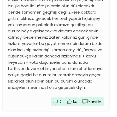
bir işle hobi ile uğraşın emin olun düzelecektir
bende tamamen geçmiş değil 2 kere doktora
gittim aklınıza gelecek her test yapıldı hiçbir şey
yok tamamen psikolojik aklımıza geldikçe bu
durum böyle gelişecek ve devam edecek sakin
kalmayı becermeliyiz zaten kalbimiz gün içinde
hızlanır yavaşlar bu gayet normal bir durum bizde
olan ise kalp hızlandığı zaman orayı düşünmek ve
düşündükçe kalbin dahada hızlanması + korku +
heyecan + kötü düşünceler bunu dahada
tetikliyor devam ettiriyor rahat olun rahatlamaya
çalışın geçici bir durum bu merak etmeyin geçer
siz rahat olun sakin olun bu durum oluncada
endişelenmeyin nasıl olsa geçecek diyin.
2
14
Yanıtla