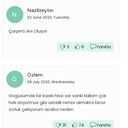
Nazllzeytin
N.
02 June 2020, Tuesday
Çarpıntı Anı Oluyor
3
6
Yanıtla
Özlem
Ö.
08 July 2020, Wednesday
Gögüsümde bir baskı hissi var sanki kalbim çok
hızlı atıyormus gibi üstelik nefes almakta biraz
zorluk çekiyorum acaba neden
31
74
Yanıtla