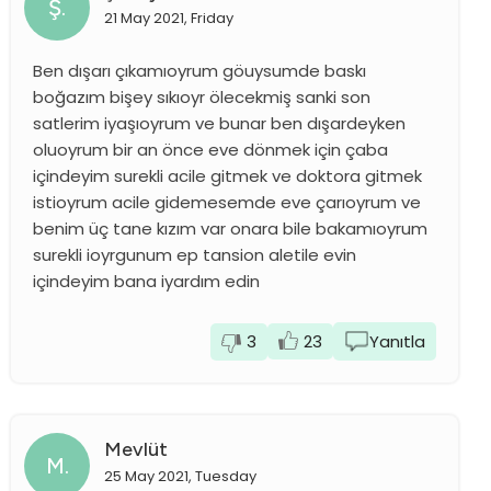
Ş.
21 May 2021, Friday
Ben dışarı çıkamıoyrum göuysumde baskı
boğazım bişey sıkıoyr ölecekmiş sanki son
satlerim iyaşıoyrum ve bunar ben dışardeyken
oluoyrum bir an önce eve dönmek için çaba
içindeyim surekli acile gitmek ve doktora gitmek
istioyrum acile gidemesemde eve çarıoyrum ve
benim üç tane kızım var onara bile bakamıoyrum
surekli ioyrgunum ep tansion aletile evin
içindeyim bana iyardım edin
3
23
Yanıtla
Mevlüt
M.
25 May 2021, Tuesday