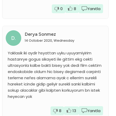
0
8
Yanıtla
Derya Sonmez
D.
14 October 2020, Wednesday
Yaklasik iki aydir hsyattan uyku uyuyamiyirim
hastanrye gogus sikayeti ile gittim ekg cekti
ultrasyonla kalbe bakti bisey yok dedi film cektim
endoskobide oldum hic bisey degismedi carpinti
terleme nefes alamama ayak c ellerrim surekli
hareket icinde gidip geliyir surekli sanki kalbimi
sokup alacaklar gibi kalpten korkuyorum bn istek
heyecan yok
8
13
Yanıtla