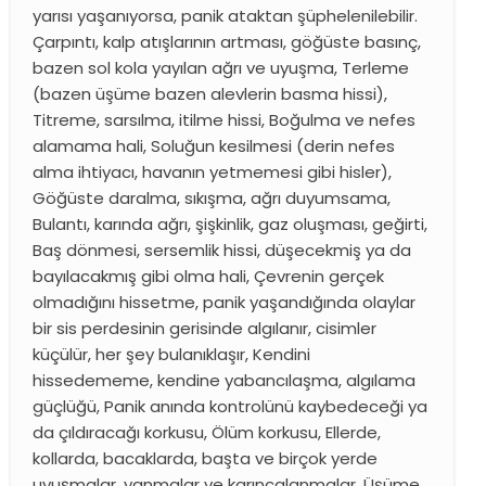
yarısı yaşanıyorsa, panik ataktan şüphelenilebilir.
Çarpıntı, kalp atışlarının artması, göğüste basınç,
bazen sol kola yayılan ağrı ve uyuşma, Terleme
(bazen üşüme bazen alevlerin basma hissi),
Titreme, sarsılma, itilme hissi, Boğulma ve nefes
alamama hali, Soluğun kesilmesi (derin nefes
alma ihtiyacı, havanın yetmemesi gibi hisler),
Göğüste daralma, sıkışma, ağrı duyumsama,
Bulantı, karında ağrı, şişkinlik, gaz oluşması, geğirti,
Baş dönmesi, sersemlik hissi, düşecekmiş ya da
bayılacakmış gibi olma hali, Çevrenin gerçek
olmadığını hissetme, panik yaşandığında olaylar
bir sis perdesinin gerisinde algılanır, cisimler
küçülür, her şey bulanıklaşır, Kendini
hissedememe, kendine yabancılaşma, algılama
güçlüğü, Panik anında kontrolünü kaybedeceği ya
da çıldıracağı korkusu, Ölüm korkusu, Ellerde,
kollarda, bacaklarda, başta ve birçok yerde
uyuşmalar, yanmalar ve karıncalanmalar, Üşüme,