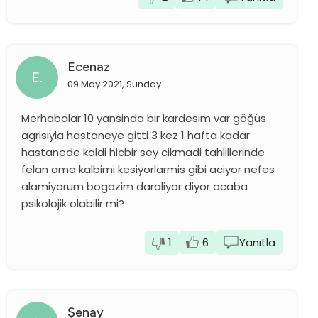
Ecenaz
E.
09 May 2021, Sunday
Merhabalar 10 yansinda bir kardesim var göğüs
agrisiyla hastaneye gitti 3 kez 1 hafta kadar
hastanede kaldi hicbir sey cikmadi tahlillerinde
felan ama kalbimi kesiyorlarmis gibi aciyor nefes
alamiyorum bogazim daraliyor diyor acaba
psikolojik olabilir mi?
1
6
Yanıtla
Şenay