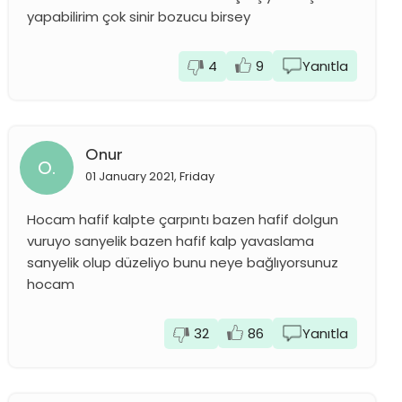
yapabilirim çok sinir bozucu birsey
4
9
Yanıtla
Onur
O.
01 January 2021, Friday
Hocam hafif kalpte çarpıntı bazen hafif dolgun
vuruyo sanyelik bazen hafif kalp yavaslama
sanyelik olup düzeliyo bunu neye bağlıyorsunuz
hocam
32
86
Yanıtla