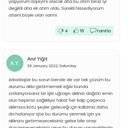
yaşıyorum bişeymi olacak aha bu atım biraz iyi
degildi aha ek atım oldu. Sürekli hissediyorum
atisini böyle olan varmi
4
16
Yanıtla
Anıl Yiğit
A.Y.
29 January 2022, Saturday
Arkadaşlar bu sorun bende de var tek çözüm bu
durumu akla getirmemek eğer bunda
zorlanıyorsanız bir işle uğraşın aklınızı dağıtın emin
olun hepimiz sağlıklıyız fakat her kalp çarpınca
aklımıza kötü şeyler geleceği için kalbimiz daha
da hızlanıyor işte bu durumu yenmek için ya
aklınıza getirmeyeceksiniz gelse bile orayı
düşünmeyeceksiniz veya bu durum yaşandığında