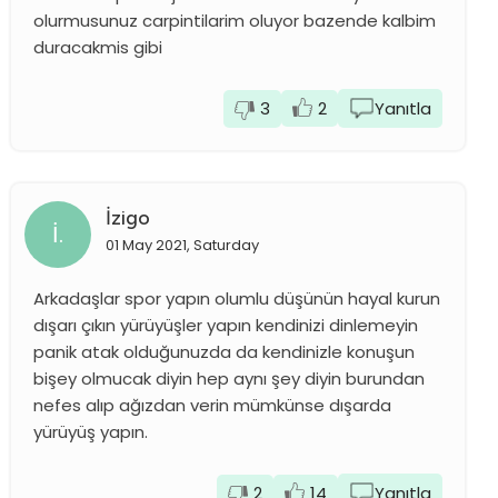
olurmusunuz carpintilarim oluyor bazende kalbim
duracakmis gibi
3
2
Yanıtla
İzigo
İ.
01 May 2021, Saturday
Arkadaşlar spor yapın olumlu düşünün hayal kurun
dışarı çıkın yürüyüşler yapın kendinizi dinlemeyin
panik atak olduğunuzda da kendinizle konuşun
bişey olmucak diyin hep aynı şey diyin burundan
nefes alıp ağızdan verin mümkünse dışarda
yürüyüş yapın.
2
14
Yanıtla