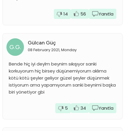
14
56
Yanıtla
Gülcan Güç
G.G.
08 February 2021, Monday
Bende hiç iyi deylm beynim sıkışıyor sanki
korkuyorum hiç birsey düşünemiyorum aklıma
kötü kötü şeyler geliyor güzel şeyler düşünmek
istiyorum ama yapamıyorum sanki beynimi başka
biri yönetiyor gbi
5
34
Yanıtla