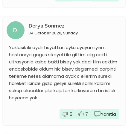
Derya Sonmez
D.
04 October 2020, Sunday
Yaklasik iki aydir hsyattan uyku uyuyamiyirim
hastanrye gogus sikayeti ile gittim ekg cekti
ultrasyonla kalbe bakti bisey yok dedi film cektim
endoskobide oldum hic bisey degismedi carpinti
terleme nefes alamama ayak c ellerrim surekli
hareket icinde gidip geliyir surekli sanki kalbimi
sokup alacaklar gibi kalpten korkuyorum bn istek
heyecan yok
5
7
Yanıtla