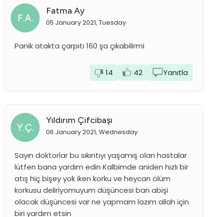
Fatma Ay
F.A.
05 January 2021, Tuesday
Panik atakta çarpıtı 160 şa çıkabilirmi
14
42
Yanıtla
Yıldırım Çifcibaşı
Y.Ç.
06 January 2021, Wednesday
Sayın doktorlar bu sıkıntıyı yaşamış olan hastalar
lütfen bana yardım edin Kalbimde aniden hızlı bir
atış hiç bişey yok iken korku ve heycan ölüm
korkusu deliriyomuyum düşüncesi ban abişi
olacak düşüncesi var ne yapmam lazım allah için
biri yardım etsin