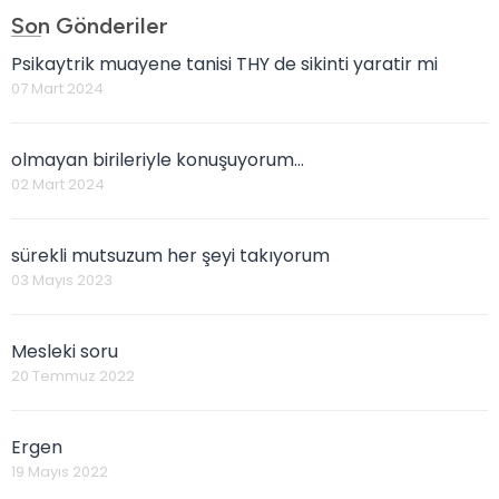
Son Gönderiler
Psikaytrik muayene tanisi THY de sikinti yaratir mi
07 Mart 2024
olmayan birileriyle konuşuyorum...
02 Mart 2024
sürekli mutsuzum her şeyi takıyorum
03 Mayıs 2023
Mesleki soru
20 Temmuz 2022
Ergen
19 Mayıs 2022