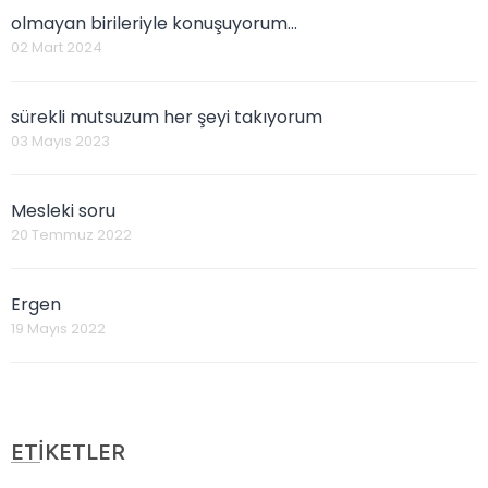
olmayan birileriyle konuşuyorum...
02 Mart 2024
sürekli mutsuzum her şeyi takıyorum
03 Mayıs 2023
Mesleki soru
20 Temmuz 2022
Ergen
19 Mayıs 2022
ETİKETLER