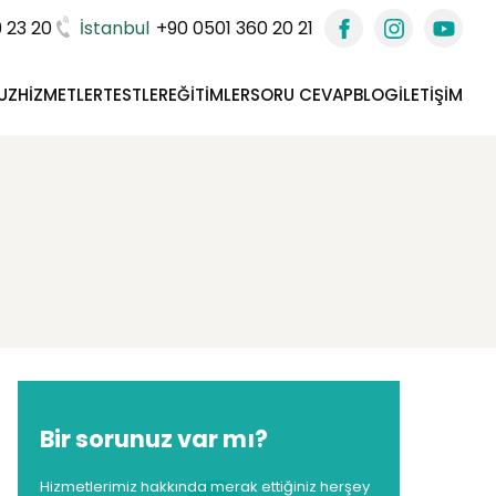
 23 20
İstanbul
+90 0501 360 20 21
UZ
HIZMETLER
TESTLER
EĞITIMLER
SORU CEVAP
BLOG
İLETIŞIM
Bir sorunuz var mı?
Hizmetlerimiz hakkında merak ettiğiniz herşey