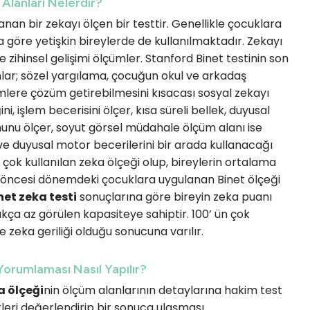
Alanları Nelerdir?
anan bir zekayı ölçen bir testtir. Genellikle çocuklara
a göre yetişkin bireylerde de kullanılmaktadır. Zekayı
te zihinsel gelişimi ölçümler. Stanford Binet testinin son
anlar; sözel yargılama, çocuğun okul ve arkadaş
mlere çözüm getirebilmesini kısacası sosyal zekayı
i, işlem becerisini ölçer, kısa süreli bellek, duyusal
nunu ölçer, soyut görsel müdahale ölçüm alanı ise
ve duyusal motor becerilerini bir arada kullanacağı
 çok kullanılan zeka ölçeği olup, bireylerin ortalama
l öncesi dönemdeki çocuklara uygulanan Binet ölçeği
net zeka testi
sonuçlarına göre bireyin zeka puanı
ukça az görülen kapasiteye sahiptir. 100’ ün çok
e zeka geriliği olduğu sonucuna varılır.
orumlaması Nasıl Yapılır?
a ölçeği
nin ölçüm alanlarının detaylarına hakim test
tleri değerlendirip bir sonuca ulaşması