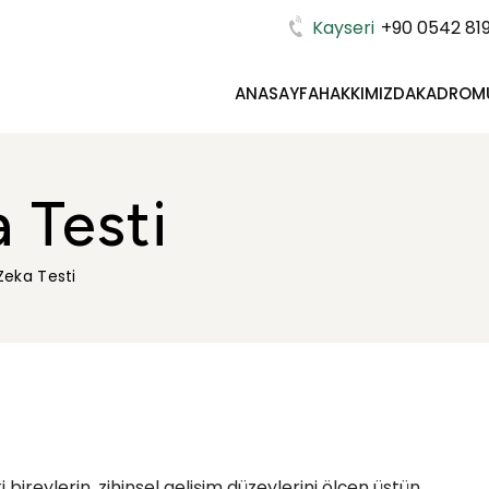
Kayseri
+90 0542 819
ANASAYFA
HAKKIMIZDA
KADROM
 Testi
Zeka Testi
 bireylerin, zihinsel gelişim düzeylerini ölçen üstün