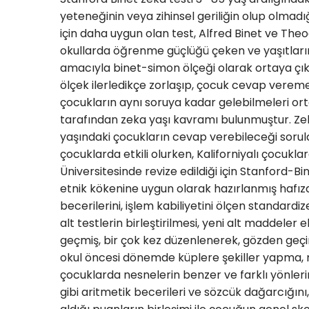
yeteneğinin veya zihinsel geriliğin olup olmadı
için daha uygun olan test, Alfred Binet ve Theo
okullarda öğrenme güçlüğü çeken ve yaşıtları
amacıyla binet-simon ölçeği olarak ortaya çıkmı
ölçek ilerledikçe zorlaşıp, çocuk cevap vereme
çocukların aynı soruya kadar gelebilmeleri o
tarafından zeka yaşı kavramı bulunmuştur. Zeka
yaşındaki çocukların cevap verebileceği sorulara
çocuklarda etkili olurken, Kaliforniyalı çocukl
Üniversitesinde revize edildiği için Stanford-B
etnik kökenine uygun olarak hazırlanmış hafız
becerilerini, işlem kabiliyetini ölçen standard
alt testlerin birleştirilmesi, yeni alt maddeler 
geçmiş, bir çok kez düzenlenerek, gözden geçiri
okul öncesi dönemde küplere şekiller yapma, re
çocuklarda nesnelerin benzer ve farklı yönleri
gibi aritmetik becerileri ve sözcük dağarcığın