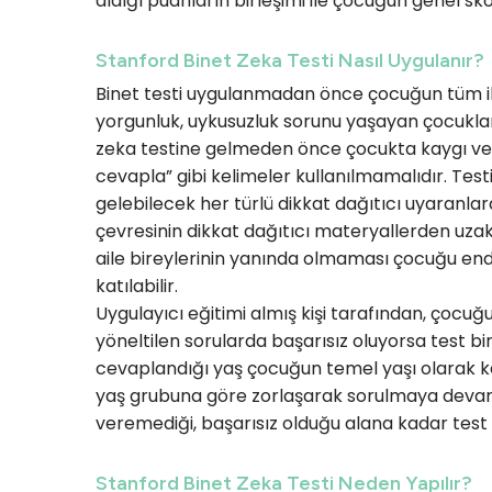
aldığı puanların birleşimi ile çocuğun genel skor
Stanford Binet Zeka Testi Nasıl Uygulanır?
Binet testi uygulanmadan önce çocuğun tüm ihti
yorgunluk, uykusuzluk sorunu yaşayan çocuklar
zeka testine gelmeden önce çocukta kaygı ve e
cevapla” gibi kelimeler kullanılmamalıdır. Tes
gelebilecek her türlü dikkat dağıtıcı uyaranla
çevresinin dikkat dağıtıcı materyallerden uza
aile bireylerinin yanında olmaması çocuğu endiş
katılabilir.
Uygulayıcı eğitimi almış kişi tarafından, çocuğ
yöneltilen sorularda başarısız oluyorsa test bir
cevaplandığı yaş çocuğun temel yaşı olarak kab
yaş grubuna göre zorlaşarak sorulmaya devam
veremediği, başarısız olduğu alana kadar test 
Stanford Binet Zeka Testi Neden Yapılır?