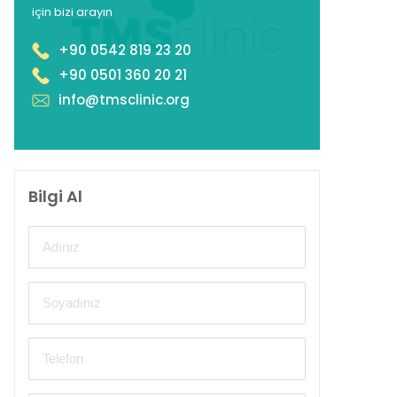
için bizi arayın
+90 0542 819 23 20
+90 0501 360 20 21
info@tmsclinic.org
Bilgi Al