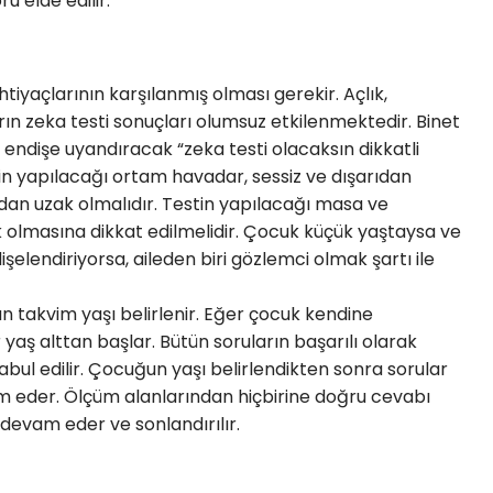
u elde edilir.
yaçlarının karşılanmış olması gerekir. Açlık,
ın zeka testi sonuçları olumsuz etkilenmektedir. Binet
ndişe uyandıracak “zeka testi olacaksın dikkatli
tin yapılacağı ortam havadar, sessiz ve dışarıdan
rdan uzak olmalıdır. Testin yapılacağı masa ve
k olmasına dikkat edilmelidir. Çocuk küçük yaştaysa ve
elendiriyorsa, aileden biri gözlemci olmak şartı ile
un takvim yaşı belirlenir. Eğer çocuk kendine
 yaş alttan başlar. Bütün soruların başarılı olarak
ul edilir. Çocuğun yaşı belirlendikten sonra sorular
 eder. Ölçüm alanlarından hiçbirine doğru cevabı
devam eder ve sonlandırılır.