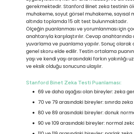
gerekmektedir. Stanford Binet zeka testinin 
muhakeme, soyut görsel muhakeme, sayısal muh
altında toplamda 15 alt test bulunmaktadır.
Ölçeğin puanlanması ve yorumlanması için ço
anahtarıyla karşılaştırılır. Cevap anahtarın
yuvarlama ve puanlama yapılır. Sonuç olarak a
genel skoru elde edilir. Testin ortalama puanı
yaşı ve kendi yaşı arasındaki farkın yakınlığı 
ve eksik olduğu sonucuna ulaşılır.
Stanford Binet Zeka Testi Puanlaması:
69 ve daha aşağısı olan bireyler: zeka geri
70 ve 79 arasındaki bireyler: sınırda zeka
80 ve 89 arasındaki bireyler: donuk norm
90 ve 109 arasındaki bireyler: normal zek
110 ve 119 arasındaki bireyler: parlak zeka