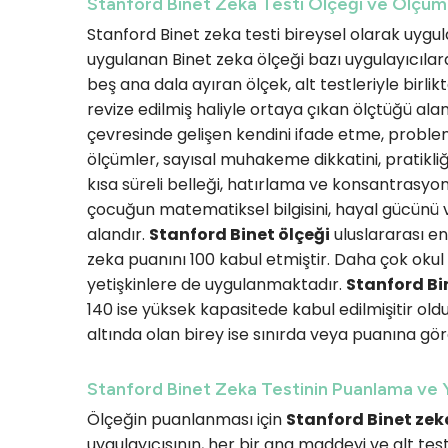
Stanford Binet Zeka Testi Ölçeği ve Ölçüm 
Stanford Binet zeka testi bireysel olarak uygul
uygulanan Binet zeka ölçeği bazı uygulayıcılar
beş ana dala ayıran ölçek, alt testleriyle birlik
revize edilmiş haliyle ortaya çıkan ölçtüğü al
çevresinde gelişen kendini ifade etme, proble
ölçümler, sayısal muhakeme dikkatini, pratikliğin
kısa süreli belleği, hatırlama ve konsantrasyo
çocuğun matematiksel bilgisini, hayal gücünü 
alandır.
Stanford Binet ölçeği
uluslararası en
zeka puanını 100 kabul etmiştir. Daha çok oku
yetişkinlere de uygulanmaktadır.
Stanford Bi
140 ise yüksek kapasitede kabul edilmişitir old
altında olan birey ise sınırda veya puanına gör
Stanford Binet Zeka Testinin Puanlama ve Y
Ölçeğin puanlanması için
Stanford Binet zek
uygulayıcısının, her bir ana maddeyi ve alt tes