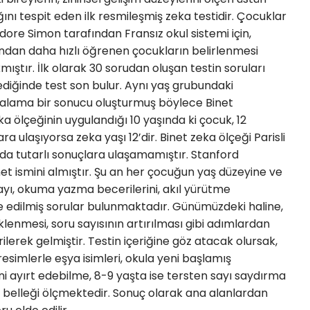
ğını tespit eden ilk resmileşmiş zeka testidir. Çocuklar
dore Simon tarafından Fransız okul sistemi için,
ndan daha hızlı öğrenen çocukların belirlenmesi
ştır. İlk olarak 30 sorudan oluşan testin soruları
diğinde test son bulur. Aynı yaş grubundaki
rtalama bir sonucu oluşturmuş böylece Binet
 ölçeğinin uygulandığı 10 yaşında ki çocuk, 12
 ulaşıyorsa zeka yaşı 12’dir. Binet zeka ölçeği Parisli
arda tutarlı sonuçlara ulaşamamıştır. Stanford
inet ismini almıştır. Şu an her çocuğun yaş düzeyine ve
ayı, okuma yazma becerilerini, akıl yürütme
ize edilmiş sorular bulunmaktadır. Günümüzdeki haline,
eklenmesi, soru sayısının artırılması gibi adımlardan
lerek gelmiştir. Testin içeriğine göz atacak olursak,
simlerle eşya isimleri, okula yeni başlamış
ni ayırt edebilme, 8-9 yaşta ise tersten sayı saydırma
ı, belleği ölçmektedir. Sonuç olarak ana alanlardan