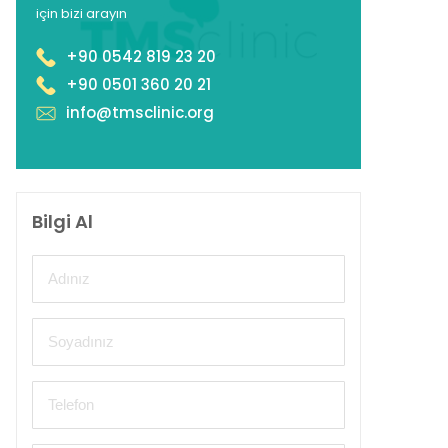
için bizi arayın
+90 0542 819 23 20
+90 0501 360 20 21
info@tmsclinic.org
Bilgi Al