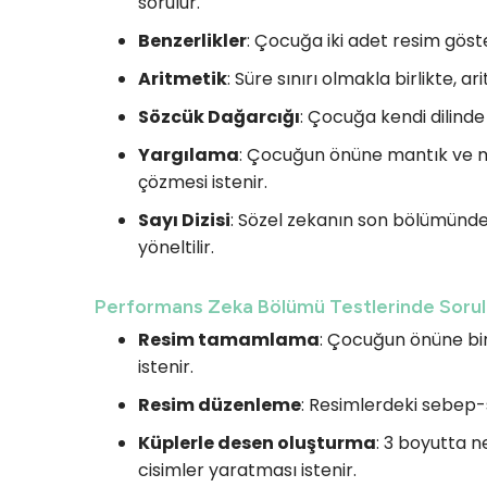
sorulur.
Benzerlikler
: Çocuğa iki adet resim göste
Aritmetik
: Süre sınırı olmakla birlikte, a
Sözcük Dağarcığı
: Çocuğa kendi dilinde
Yargılama
: Çocuğun önüne mantık ve 
çözmesi istenir.
Sayı Dizisi
: Sözel zekanın son bölümünde 
yöneltilir.
Performans Zeka Bölümü Testlerinde Sorul
Resim tamamlama
: Çocuğun önüne bi
istenir.
Resim düzenleme
: Resimlerdeki sebep-s
Küplerle desen oluşturma
: 3 boyutta 
cisimler yaratması istenir.