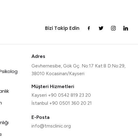
Bizi Takip Edin
Adres
Gevhernesibe, Gök Gç. No:17 Kat:8 D:No:29,
Psikolog
38010 Kocasinan/Kayseri
Müşteri Hizmetleri
nlık
Kayseri +90 0542 819 23 20
n
İstanbul +90 0501 360 20 21
E-Posta
lığı
info@tmsclinic.org
a