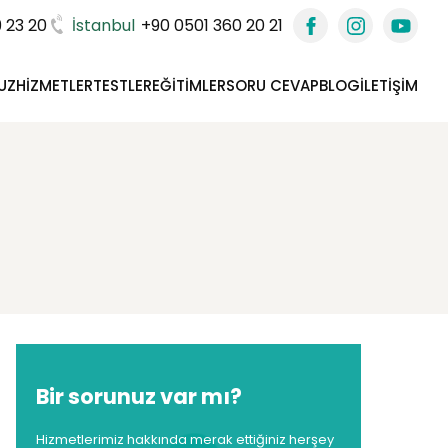
 23 20
İstanbul
+90 0501 360 20 21
UZ
HIZMETLER
TESTLER
EĞITIMLER
SORU CEVAP
BLOG
İLETIŞIM
Bir sorunuz var mı?
Hizmetlerimiz hakkında merak ettiğiniz herşey