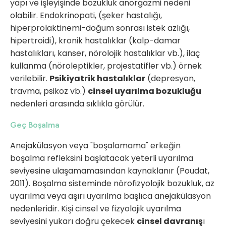
yapı ve işleyişinde bozukluk anorgazmi nedeni
olabilir. Endokrinopati, (şeker hastalığı,
hiperprolaktinemi-doğum sonrası istek azlığı,
hipertroidi), kronik hastalıklar (kalp-damar
hastalıkları, kanser, nörolojik hastalıklar vb.), ilaç
kullanma (nöroleptikler, projestatifler vb.) örnek
verilebilir.
Psikiyatrik hastalıklar
(depresyon,
travma, psikoz vb.)
cinsel uyarılma bozukluğu
nedenleri arasında sıklıkla görülür.
Geç Boşalma
Anejakülasyon veya "boşalamama" erkeğin
boşalma refleksini başlatacak yeterli uyarılma
seviyesine ulaşamamasından kaynaklanır (Poudat,
2011). Boşalma sisteminde nörofizyolojik bozukluk, az
uyarılma veya aşırı uyarılma başlıca anejakülasyon
nedenleridir. Kişi cinsel ve fizyolojik uyarılma
seviyesini yukarı doğru çekecek
cinsel davranış
ı