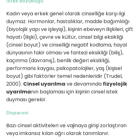
İstek Bozukluğu
Kadın veya erkek genel olarak cinselliğe karşı ilgi
duymaz. Hormonlar, hastalıklar, madde bağımlılığı
(biyolojik yapı ve işleyişi), kişinin ebeveyn ilişkileri, çift
hayatı (ilişki), çevre ve kültür, cinsel bilgi eksikliği
(cinsel boyut) ve cinselliği negatif kodlama, hayal
dünyasının fakir olması ve fantezi eksikliği (biliş),
kaçınma (davranış), benlik değeri eksikliği,
performans kaygısı, psikopatolojiler, yaş (kişisel
boyut) gibi faktörler temel nedenleridir (Trudel,
2000).
Cinsel uyarılma
ve devamında
fizyolojik
uyarılma
nın başlaması için kişinin cinsel istek
duyması gerekir.
Disparoni
Bazı cinsel aktiviteleri ve vajinaya girişi zorlaştıran
veya imkansız kılan ağrı olarak tanımlanır.