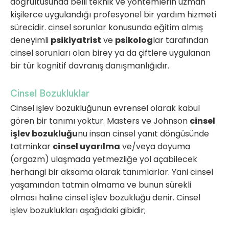
doğrultusunda belli teknik ve yöntemlerin uzman
kişilerce uygulandığı profesyonel bir yardım hizmeti
sürecidir. cinsel sorunlar konusunda eğitim almış
deneyimli
psikiyatrist
ve
psikolog
lar tarafından
cinsel sorunları olan birey ya da çiftlere uygulanan
bir tür kognitif davranış danışmanlığıdır.
Cinsel Bozukluklar
Cinsel işlev bozukluğunun evrensel olarak kabul
gören bir tanımı yoktur. Masters ve Johnson
cinsel
işlev bozukluğu
nu insan cinsel yanıt döngüsünde
tatminkar
cinsel uyarılma
ve/veya doyuma
(orgazm) ulaşmada yetmezliğe yol açabilecek
herhangi bir aksama olarak tanımlarlar. Yani cinsel
yaşamından tatmin olmama ve bunun sürekli
olması haline cinsel işlev bozukluğu denir. Cinsel
işlev bozuklukları aşağıdaki gibidir;