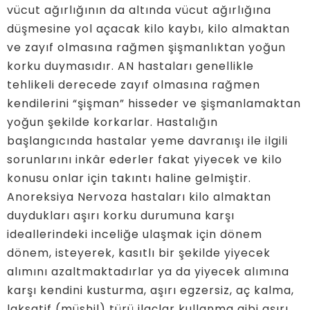
vücut ağırlığının da altında vücut ağırlığına
düşmesine yol açacak kilo kaybı, kilo almaktan
ve zayıf olmasına rağmen şişmanlıktan yoğun
korku duymasıdır. AN hastaları genellikle
tehlikeli derecede zayıf olmasına rağmen
kendilerini “şişman” hisseder ve şişmanlamaktan
yoğun şekilde korkarlar. Hastalığın
başlangıcında hastalar yeme davranışı ile ilgili
sorunlarını inkâr ederler fakat yiyecek ve kilo
konusu onlar için takıntı haline gelmiştir.
Anoreksiya Nervoza hastaları kilo almaktan
duydukları aşırı korku durumuna karşı
ideallerindeki inceliğe ulaşmak için dönem
dönem, isteyerek, kasıtlı bir şekilde yiyecek
alımını azaltmaktadırlar ya da yiyecek alımına
karşı kendini kusturma, aşırı egzersiz, aç kalma,
laksatif (müshil) türü ilaçlar kullanma gibi aşırı