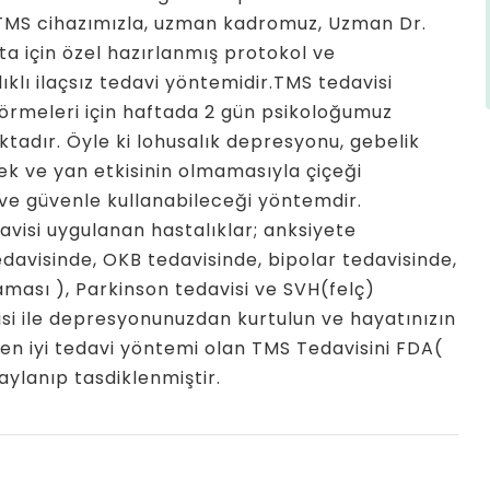
m TMS cihazımızla, uzman kadromuz, Uzman Dr.
a için özel hazırlanmış protokol ve
klı ilaçsız tedavi yöntemidir.TMS tedavisi
görmeleri için haftada 2 gün psikoloğumuz
tadır. Öyle ki lohusalık depresyonu, gebelik
k ve yan etkisinin olmamasıyla çiçeği
ve güvenle kullanabileceği yöntemdir.
visi uygulanan hastalıklar; anksiyete
edavisinde, OKB tedavisinde, bipolar tedavisinde,
laması ), Parkinson tedavisi ve SVH(felç)
visi ile depresyonunuzdan kurtulun ve hayatınızın
 en iyi tedavi yöntemi olan TMS Tedavisini FDA(
ylanıp tasdiklenmiştir.