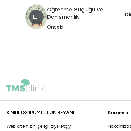
Öğrenme Güçlüğü ve
Di
Danışmanlık
Önceki
SINIRLI SORUMLULUK BEYANI
Kurumsal
Hakkımızd
Web sitemizin içeriği, ziyaretçiyi