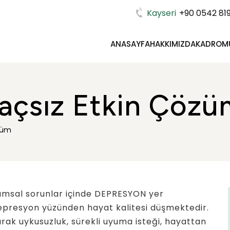
Kayseri
+90 0542 819
ANASAYFA
HAKKIMIZDA
KADROM
laçsız Etkin Çözü
züm
umsal sorunlar içinde DEPRESYON yer
 depresyon yüzünden hayat kalitesi düşmektedir.
arak uykusuzluk, sürekli uyuma isteği, hayattan