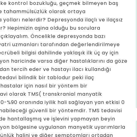
fke kontrol bozukluğu, geçmek bilmeyen baş
kçe tahammülsüzlük olarak ortaya
olları nelerdir? Depresyonda ilaçlı ve ilaçsız
r? Hepimizin aşina olduğu bu sorulara
açıklayalım. Öncelikle depresyonda bazı
iyatri uzmanları tarafından değerlendirilmeye
übeli bilgisi dahilinde yaklaşık ilk üç ay için
yon haricinde varsa diğer hastalıklarını da göze
ndan tercih eder ve hastayı ilacı kullandığı
davi bilindik bir tablodur peki ilaç
stalar için nasıl bir yöntem bir
edavi olarak TMS( transkranial manyatik
0-%90 oranında iyilik hali sağlayan yan etkisi 0
nabileceği güvenli bir yöntemdir. TMS tedavisi
nde hantallaşmış ve işlevini yapmayan beyin
esyon bölgesine uygulanan manyetik uyarımlarla
ünlük halini ve diğer semptomları ortadan