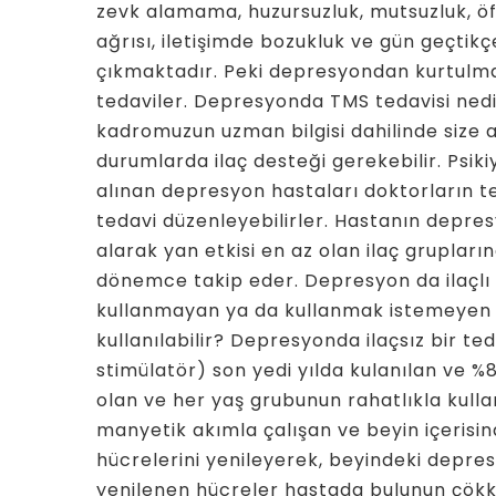
zevk alamama, huzursuzluk, mutsuzluk, ö
ağrısı, iletişimde bozukluk ve gün geçti
çıkmaktadır. Peki depresyondan kurtulma y
tedaviler. Depresyonda TMS tedavisi nedi
kadromuzun uzman bilgisi dahilinde size 
durumlarda ilaç desteği gerekebilir. Psik
alınan depresyon hastaları doktorların tecr
tedavi düzenleyebilirler. Hastanın depres
alarak yan etkisi en az olan ilaç grupları
dönemce takip eder. Depresyon da ilaçlı te
kullanmayan ya da kullanmak istemeyen ha
kullanılabilir? Depresyonda ilaçsız bir t
stimülatör) son yedi yılda kulanılan ve %8
olan ve her yaş grubunun rahatlıkla kulla
manyetik akımla çalışan ve beyin içerisi
hücrelerini yenileyerek, beyindeki depr
yenilenen hücreler hastada bulunun çökk