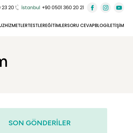
 23 20
İstanbul
+90 0501 360 20 21
UZ
HIZMETLER
TESTLER
EĞITIMLER
SORU CEVAP
BLOG
İLETIŞIM
m
SON GÖNDERILER