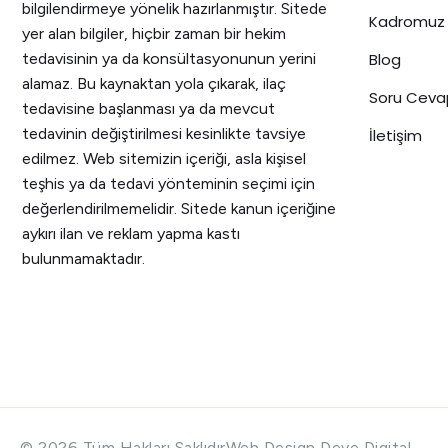
bilgilendirmeye yönelik hazırlanmıştır. Sitede
Kadromuz
yer alan bilgiler, hiçbir zaman bir hekim
tedavisinin ya da konsültasyonunun yerini
Blog
alamaz. Bu kaynaktan yola çıkarak, ilaç
Soru Ceva
tedavisine başlanması ya da mevcut
tedavinin değiştirilmesi kesinlikte tavsiye
İletişim
edilmez. Web sitemizin içeriği, asla kişisel
teşhis ya da tedavi yönteminin seçimi için
değerlendirilmemelidir. Sitede kanun içeriğine
aykırı ilan ve reklam yapma kastı
bulunmamaktadır.
© 2026 Tüm Hakları Saklıdır
Web Design
Deve Digital