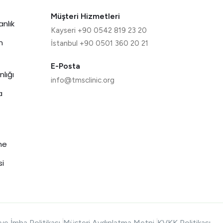
Müşteri Hizmetleri
nlık
Kayseri +90 0542 819 23 20
n
İstanbul +90 0501 360 20 21
E-Posta
lığı
info@tmsclinic.org
a
me
si
 ve İmha Politikası
Müşteri Aydınlatma Metni
KVKK Politikası