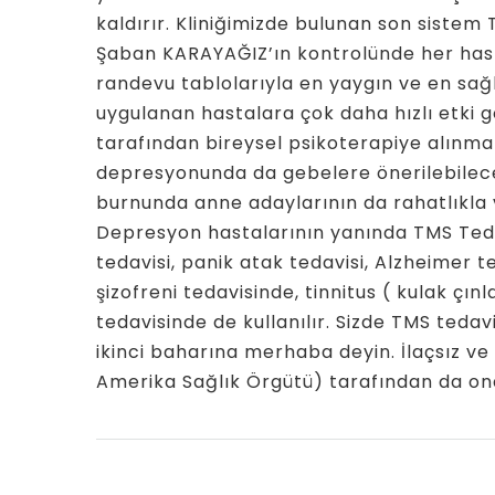
kaldırır. Kliniğimizde bulunan son siste
Şaban KARAYAĞIZ’ın kontrolünde her hast
randevu tablolarıyla en yaygın ve en sağlı
uygulanan hastalara çok daha hızlı etki 
tarafından bireysel psikoterapiye alınmak
depresyonunda da gebelere önerilebilece
burnunda anne adaylarının da rahatlıkla 
Depresyon hastalarının yanında TMS Teda
tedavisi, panik atak tedavisi, Alzheimer t
şizofreni tedavisinde, tinnitus ( kulak çın
tedavisinde de kullanılır. Sizde TMS teda
ikinci baharına merhaba deyin. İlaçsız ve
Amerika Sağlık Örgütü) tarafından da ona