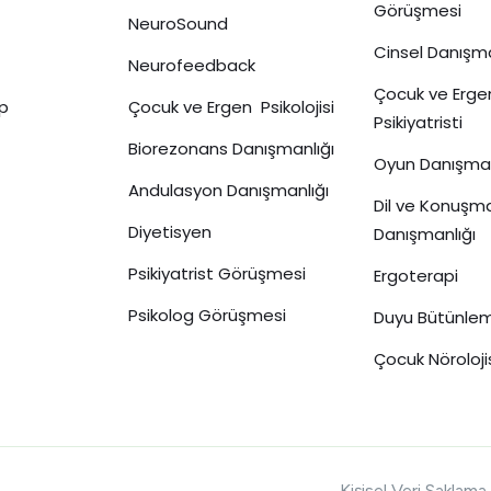
Görüşmesi
NeuroSound
Cinsel Danışma
Neurofeedback
Çocuk ve Erge
p
Çocuk ve Ergen Psikolojisi
Psikiyatristi
Biorezonans Danışmanlığı
Oyun Danışman
Andulasyon Danışmanlığı
Dil ve Konuşm
Diyetisyen
Danışmanlığı
Psikiyatrist Görüşmesi
Ergoterapi
Psikolog Görüşmesi
Duyu Bütünle
Çocuk Nöroloji
Kişisel Veri Saklama